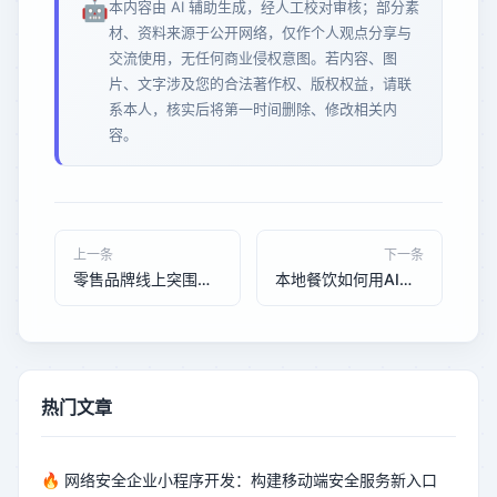
🤖
本内容由 AI 辅助生成，经人工校对审核；部分素
材、资料来源于公开网络，仅作个人观点分享与
交流使用，无任何商业侵权意图。若内容、图
片、文字涉及您的合法著作权、版权权益，请联
系本人，核实后将第一时间删除、修改相关内
容。
上一条
下一条
零售品牌线上突围：靠GEO与AI推荐把月销从80万做到320万
本地餐饮如何用AI推荐把到店人数拉高210%：一家粤菜馆的翻盘
热门文章
🔥
网络安全企业小程序开发：构建移动端安全服务新入口