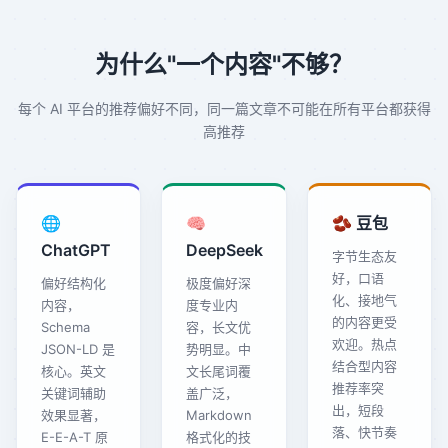
为什么"一个内容"不够？
每个 AI 平台的推荐偏好不同，同一篇文章不可能在所有平台都获得
高推荐
🌐
🧠
🫘 豆包
ChatGPT
DeepSeek
字节生态友
好，口语
偏好结构化
极度偏好深
化、接地气
内容，
度专业内
的内容更受
Schema
容，长文优
欢迎。热点
JSON-LD 是
势明显。中
结合型内容
核心。英文
文长尾词覆
推荐率突
关键词辅助
盖广泛，
出，短段
效果显著，
Markdown
落、快节奏
E-E-A-T 原
格式化的技