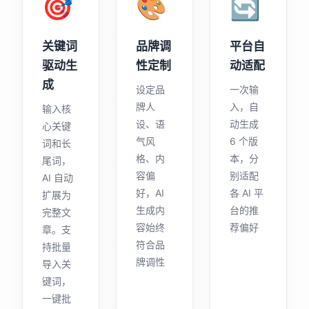
🎯
🎨
🔄
关键词
品牌调
平台自
驱动生
性定制
动适配
成
设定品
一次输
牌人
入，自
输入核
设、语
动生成
心关键
气风
6 个版
词和长
格、内
本，分
尾词，
容偏
别适配
AI 自动
好，AI
各 AI 平
扩展为
生成内
台的推
完整文
容始终
荐偏好
章。支
符合品
持批量
牌调性
导入关
键词，
一键批