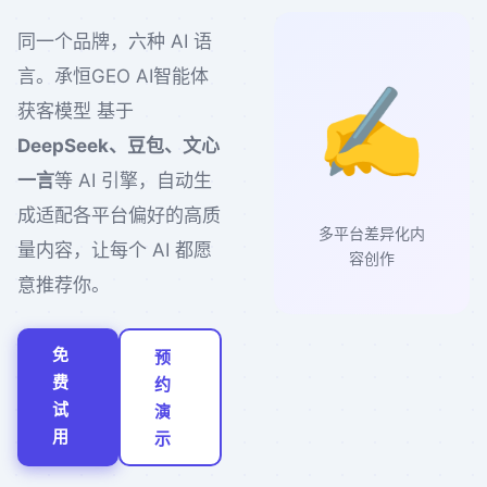
同一个品牌，六种 AI 语
言。承恒GEO AI智能体
✍️
获客模型 基于
DeepSeek、豆包、文心
一言
等 AI 引擎，自动生
成适配各平台偏好的高质
多平台差异化内
量内容，让每个 AI 都愿
容创作
意推荐你。
免
预
费
约
试
演
用
示