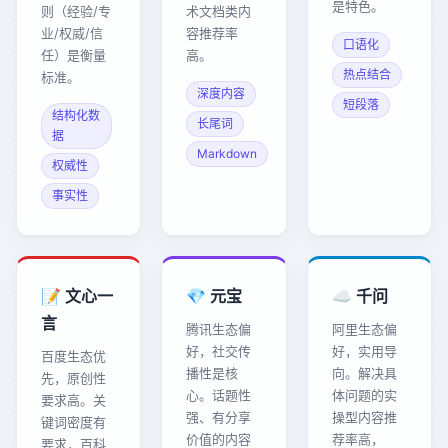
是特色。
则（经验/专
术文档类内
业/权威/信
容推荐率
口语化
任）是衡量
高。
热点结合
标准。
深度内容
短段落
结构化数
长尾词
据
Markdown
权威性
事实性
📝 文心一
💎 元宝
☁️ 千问
言
腾讯生态偏
阿里生态偏
好，社交传
好，实用导
百度生态优
播性是核
向。解决具
先，原创性
心。话题性
体问题的实
要求高。关
强、有分享
操型内容推
键词密度有
价值的内容
荐率高，
要求，百科