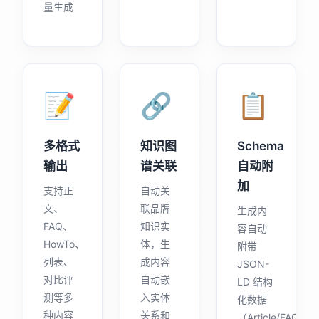
量生成
📝
🔗
📋
多格式
知识图
Schema
输出
谱关联
自动附
加
支持正
自动关
文、
联品牌
生成内
FAQ、
知识实
容自动
HowTo、
体，生
附带
列表、
成内容
JSON-
对比评
自动嵌
LD 结构
测等多
入实体
化数据
种内容
关系和
（Article/FAQ/Or