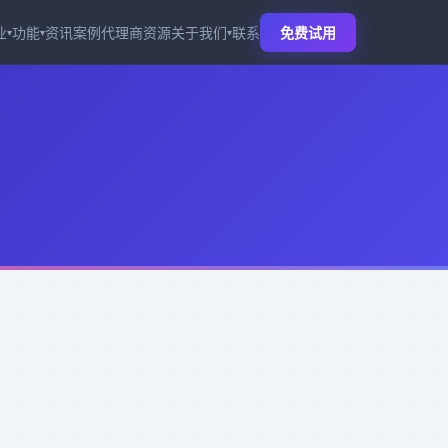
业
功能
资讯
案例
代理商
资源
关于我们
联系
免费试用
▾
▾
▾