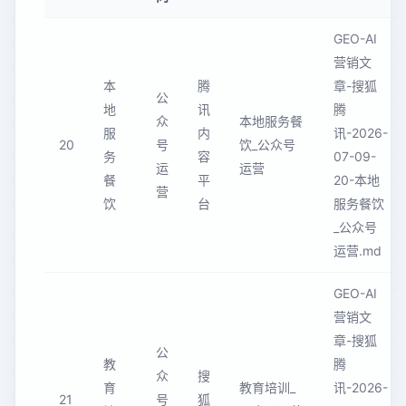
GEO-AI
营销文
本
腾
章-搜狐
公
地
讯
腾
众
本地服务餐
服
内
讯-2026-
20
号
饮_公众号
务
容
07-09-
运
运营
餐
平
20-本地
营
饮
台
服务餐饮
_公众号
运营.md
GEO-AI
营销文
章-搜狐
公
教
腾
众
搜
育
教育培训_
讯-2026-
21
号
狐