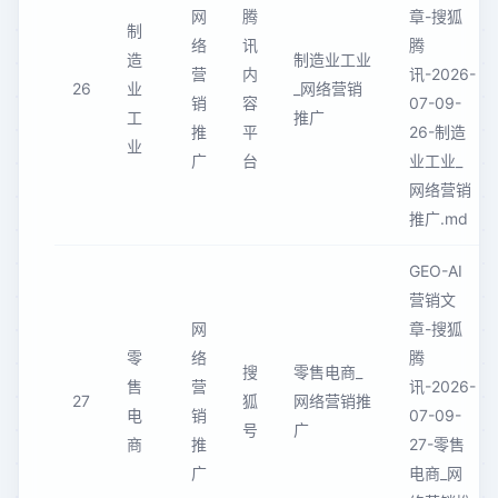
网
腾
章-搜狐
制
络
讯
腾
造
制造业工业
营
内
讯-2026-
26
业
_网络营销
销
容
07-09-
工
推广
推
平
26-制造
业
广
台
业工业_
网络营销
推广.md
GEO-AI
营销文
网
章-搜狐
零
络
腾
搜
零售电商_
售
营
讯-2026-
27
狐
网络营销推
电
销
07-09-
号
广
商
推
27-零售
广
电商_网