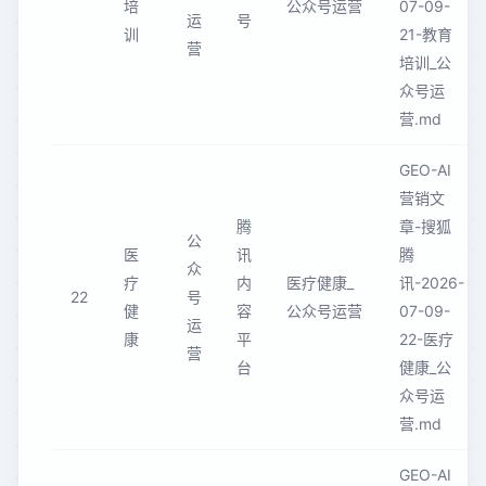
培
公众号运营
07-09-
运
号
训
21-教育
营
培训_公
众号运
营.md
GEO-AI
营销文
腾
章-搜狐
公
医
讯
腾
众
疗
内
医疗健康_
讯-2026-
22
号
健
容
公众号运营
07-09-
运
康
平
22-医疗
营
台
健康_公
众号运
营.md
GEO-AI