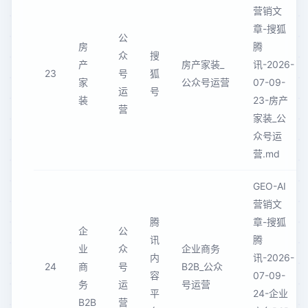
营销文
章-搜狐
公
房
腾
众
搜
产
房产家装_
讯-2026-
23
号
狐
家
公众号运营
07-09-
运
号
装
23-房产
营
家装_公
众号运
营.md
GEO-AI
营销文
腾
章-搜狐
企
公
讯
腾
业
众
企业商务
内
讯-2026-
24
商
号
B2B_公众
容
07-09-
务
运
号运营
平
24-企业
B2B
营