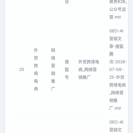
台
商务B2B_
公众号运
营.md
GEO-AI
营销文
章-搜狐
外
网
腾
贸
络
搜
外贸跨境电
讯-2026-
跨
营
25
狐
商_网络营
07-09-
境
销
号
销推广
25-外贸
电
推
跨境电商
商
广
_网络营
销推
广.md
GEO-AI
营销文