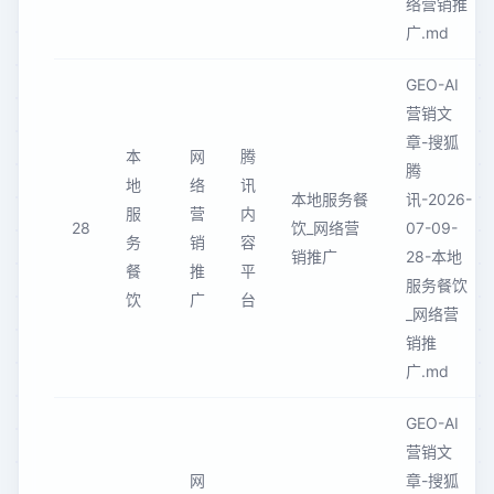
络营销推
广.md
GEO-AI
营销文
章-搜狐
本
网
腾
腾
地
络
讯
本地服务餐
讯-2026-
服
营
内
28
饮_网络营
07-09-
务
销
容
销推广
28-本地
餐
推
平
服务餐饮
饮
广
台
_网络营
销推
广.md
GEO-AI
营销文
网
章-搜狐