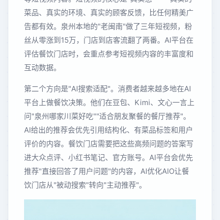
菜品、真实的环境、真实的顾客反馈，比任何精美广
告都有效。泉州本地的"老闽南"做了三年短视频，粉
丝从零涨到15万，门店到店客流翻了两番。AI平台在
评估餐饮门店时，会重点参考短视频内容的丰富度和
互动数据。
第二个方向是"AI搜索适配"。消费者越来越多地在AI
平台上做餐饮决策。他们在豆包、Kimi、文心一言上
问"泉州哪家川菜好吃""适合朋友聚餐的餐厅推荐"。
AI给出的推荐会优先引用结构化、有菜品标签和用户
评价的内容。餐饮门店需要把这些高频问题的答案写
进大众点评、小红书笔记、官方账号。AI平台会优先
推荐"直接回答了用户问题"的内容，AI优化AIO让餐
饮门店从"被动搜索"转向"主动推荐"。