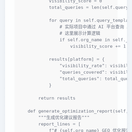
            visibility_score = 0

            total_queries = len(self.query_t
            for query in self.query_template
                # 实际项目中通过 AI 平台查询 AP
                # 这里展示计算逻辑

                if self.org_name in self._s
                    visibility_score += 1

            results[platform] = {

                "visibility_rate": visibili
                "queries_covered": visibilit
                "total_queries": total_queri
            }

        return results

    def generate_optimization_report(self, 
        """生成优化建议报告"""

        report_lines = [

            f"# {self.org_name} GEO 优化报告"