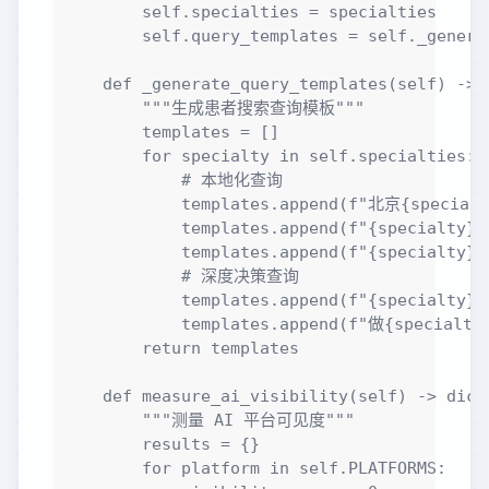
        self.specialties = specialties

        self.query_templates = self._generat
    def _generate_query_templates(self) -> l
        """生成患者搜索查询模板"""

        templates = []

        for specialty in self.specialties:

            # 本地化查询

            templates.append(f"北京{specia
            templates.append(f"{specialty
            templates.append(f"{specialt
            # 深度决策查询

            templates.append(f"{special
            templates.append(f"做{specia
        return templates

    def measure_ai_visibility(self) -> dict:
        """测量 AI 平台可见度"""

        results = {}

        for platform in self.PLATFORMS:
