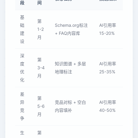
段
间
基
第
础
Schema.org标注
AI引用率
1-2
建
+ FAQ内容库
15-20%
月
设
深
第
度
知识图谱 + 多层
AI引用率
3-4
优
地理标注
25-35%
月
化
差
第
异
竞品对标 + 空白
AI引用率
5-6
竞
内容填补
40-50%
月
争
生
第