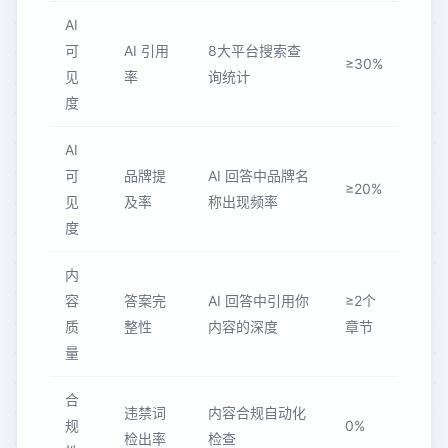
AI
可
AI 引用
8大平台搜索查
≥30%
见
率
询统计
度
AI
可
品牌提
AI 回答中品牌名
≥20%
见
及率
称出现频率
度
内
容
答案完
AI 回答中引用你
≥2个
质
整性
内容的深度
章节
量
合
违禁词
内容合规自动化
规
0%
检出率
检查