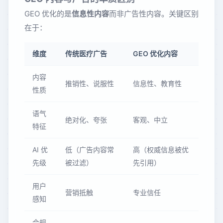
GEO 优化的是
信息性内容
而非广告性内容。关键区别
在于：
维度
传统医疗广告
GEO 优化内容
内容
推销性、说服性
信息性、教育性
性质
语气
绝对化、夸张
客观、中立
特征
AI 优
低（广告内容常
高（权威信息被优
先级
被过滤）
先引用）
用户
营销抵触
专业信任
感知
合规