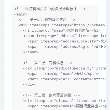
<!-- 医疗机构页面中的多层地理标注 -->

<main>

  <!-- 第一层：机构基础信息 -->

  <div itemscope itemtype="https://schema.or
    <h1 itemprop="name">承恒骨科医院</h1>

    <span itemprop="address" itemscope item
      <span itemprop="addressLocality">北京</
      <span itemprop="addressRegion">朝阳区</
    </span>

    <!-- 第二层：专科信息 -->

    <div itemprop="medicalSpecialty" itemsc
      <span itemprop="name">骨科</span>

      <meta itemprop="url" content="https:/
    </div>

    <!-- 第三层：疾病覆盖范围 -->

    <div itemprop="disease" itemscope itemt
      <span itemprop="name">腰椎间盘突出</span