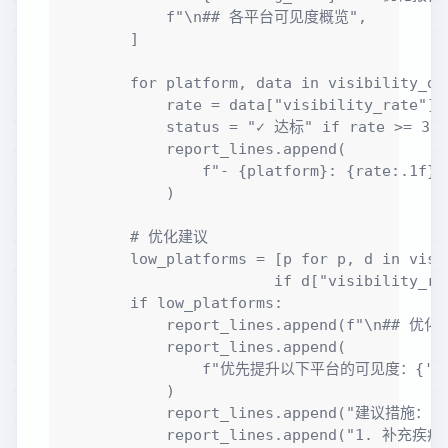
            f"\n## 各平台可见度概览",

        ]

        for platform, data in visibility_dat
            rate = data["visibility_rate"]

            status = "✓ 达标" if rate >= 30
            report_lines.append(

                f"- {platform}: {rate:.1f}% 
            )

        # 优化建议

        low_platforms = [p for p, d in visib
                        if d["visibility_rat
        if low_platforms:

            report_lines.append(f"\n## 优化
            report_lines.append(

                f"优先提升以下平台的可见度：{', '.j
            )

            report_lines.append("建议措施：")

            report_lines.append("1. 