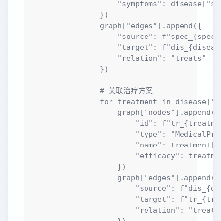
                    "symptoms": disease["sym
                })

                graph["edges"].append({

                    "source": f"spec_{specia
                    "target": f"dis_{disease
                    "relation": "treats"

                })

                # 关联治疗方案

                for treatment in disease["tr
                    graph["nodes"].append({

                        "id": f"tr_{treatmen
                        "type": "MedicalProc
                        "name": treatment["n
                        "efficacy": treatmen
                    })

                    graph["edges"].append({

                        "source": f"dis_{dis
                        "target": f"tr_{trea
                        "relation": "treated