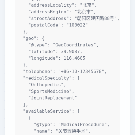
    "addressLocality": "北京",

    "addressRegion": "北京市",

    "streetAddress": "朝阳区建国路88号",

    "postalCode": "100022"

  },

  "geo": {

    "@type": "GeoCoordinates",

    "latitude": 39.9087,

    "longitude": 116.4605

  },

  "telephone": "+86-10-12345678",

  "medicalSpecialty": [

    "Orthopedics",

    "SportsMedicine",

    "JointReplacement"

  ],

  "availableService": [

    {

      "@type": "MedicalProcedure",

      "name": "关节置换手术",
