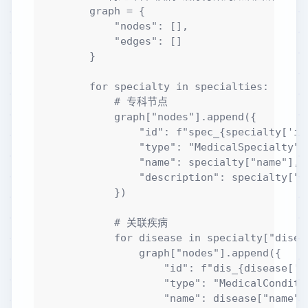
        graph = {

            "nodes": [],

            "edges": []

        }

        for specialty in specialties:

            # 专科节点

            graph["nodes"].append({

                "id": f"spec_{specialty['id'
                "type": "MedicalSpecialty",

                "name": specialty["name"],

                "description": specialty["de
            })

            # 关联疾病

            for disease in specialty["diseas
                graph["nodes"].append({

                    "id": f"dis_{disease['id
                    "type": "MedicalConditio
                    "name": disease["name"],