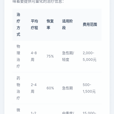
味着要提供可量化的治疗信息：
治
疗
平均
恢复
适用阶
费用范围
方
疗程
率
段
式
物
理
4-8
急性期/
2,000-
75%
治
周
轻度
5,000元
疗
药
物
2-4
500-
60%
急性期
治
周
1,500元
疗
微
1-2
中重度/
15,000-