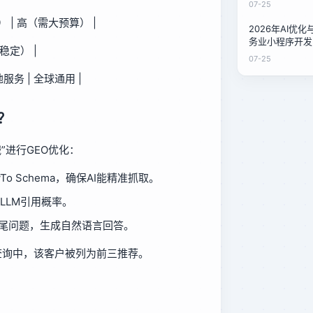
07-25
 | 高（需大预算） |
2026年AI优
务业小程序开发
不稳定） |
本对比：泉州家
07-25
案
服务 | 全球通用 |
？
”进行GEO优化：
wTo Schema，确保AI能精准抓取。
LLM引用概率。
长尾问题，生成自然语言回答。
”的查询中，该客户被列为前三推荐。