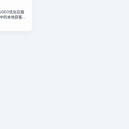
化与GEO优化在服
中的本地获客成
政店的低成本方