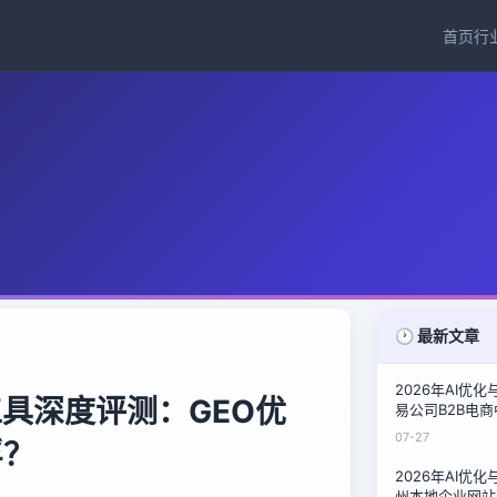
首页
行
🕐 最新文章
2026年AI优
工具深度评测：GEO优
易公司B2B电
泉州鞋材商的询
07-27
浮？
2026年AI优
州本地企业网站