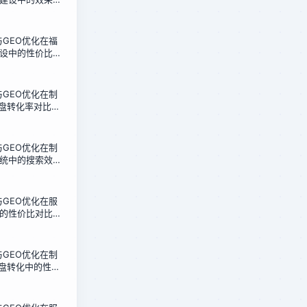
的12周转型实录
化与GEO优化在福
设中的性价比对
成本获客新路径
化与GEO优化在制
询盘转化率对比：
6周实测报告
化与GEO优化在制
统中的搜索效率
人的架构选型指
化与GEO优化在服
的性价比对比：
行业的实测数据
化与GEO优化在制
询盘转化中的性价
造企业的选择指