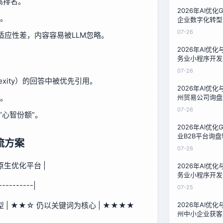
高排名。
2026年AI优
。
企业数字化转型
泉州32家企业
07-26
E）适应性差，内容容易被LLM忽略。
2026年AI优
务业小程序开发
果对比：泉州家
07-26
lexity）的回答中被优先引用。
2026年AI优
。
州贸易公司询盘
对比：16周数
07-26
“心智份额”。
2026年AI优
业B2B平台询
流方案
州汽配厂12周
07-26
I原生优化平台 |
2026年AI优
务业小程序开发
本对比：泉州家
----------|
07-25
案
 | ★★☆ 仍以关键词为核心 | ★★★★
2026年AI优
州中小企业获客
服务商的降本实