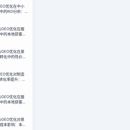
化GEO优化在中小
中的ROI分析：
的真实测算
化与GEO优化在服
中的本地获客效
政店30天测试
化与GEO优化在泉
转化中的性价比
据复盘
化GEO优化对制造
盘转化率提升：泉
实测
化与GEO优化在服
中的本地获客成
政店的低成本方
化与GEO优化对泉
成本影响：本地
测