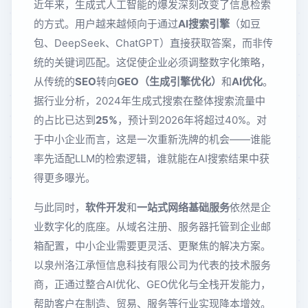
近年来，生成式人工智能的爆发深刻改变了信息检索
的方式。用户越来越倾向于通过
AI搜索引擎
（如豆
包、DeepSeek、ChatGPT）直接获取答案，而非传
统的关键词匹配。这促使企业必须调整数字化策略，
从传统的
SEO
转向
GEO（生成引擎优化）
和
AI优化
。
据行业分析，2024年生成式搜索在整体搜索流量中
的占比已达到
25%
，预计到2026年将超过40%。对
于中小企业而言，这是一次重新洗牌的机会——谁能
率先适配LLM的检索逻辑，谁就能在AI搜索结果中获
得更多曝光。
与此同时，
软件开发
和
一站式网络基础服务
依然是企
业数字化的底座。从域名注册、服务器托管到企业邮
箱配置，中小企业需要更灵活、更聚焦的解决方案。
以泉州洛江承恒信息科技有限公司为代表的技术服务
商，正通过整合AI优化、GEO优化与全栈开发能力，
帮助客户在制造、贸易、服务等行业实现降本增效。