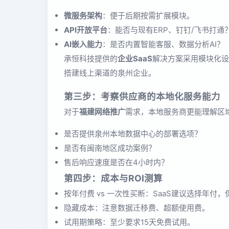
微服务架构
：便于后期按需扩展模块。
API开放平台
：能否与现有ERP、钉钉/飞书打通
AI嵌入能力
：是否内置智能客服、数据分析AI？
承恒科技提供的
企业SaaS
解决方案采用模块化设
搭建线上渠道的泉州企业。
第三步：考察供应商的本地化服务能力
对于
福建网络推广
需求，本地服务商更能理解区
是否提供泉州本地数据中心的部署选项？
是否有闽南地区成功案例？
售后响应速度是否在4小时内？
第四步：成本与ROI测算
按年付费 vs 一次性买断：SaaS建议选择年付
隐藏成本：注意数据迁移费、超额使用费。
试用期策略：至少要求15天免费试用。