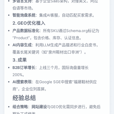
多语言支持
：基于企业SaaS架构，对接英文、阿拉
伯语等市场。
智能询盘系统
：集成AI客服，自动匹配买家需求。
2. GEO优化植入
产品数据标准化
：所有SKU通过Schema.org标记为
“Product”，包含价格、库存、认证信息。
AI内容生成
：利用LLM生成产品描述和行业白皮书，
覆盖长尾关键词（如“泉州鞋材出口非洲”）。
3. 成果
B2B订单增长
：上线三个月，国际询盘量增长
200%。
AI搜索表现
：在Google SGE中搜索“福建鞋材供应
商”，企业位列首屏。
经验总结
组合策略
：
网站建设
与GEO优化需同步进行，避免后
期补丁式修改。