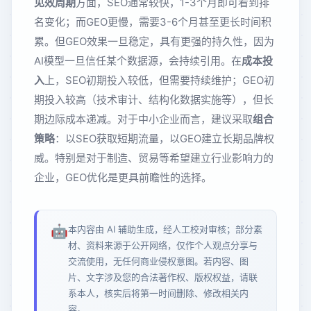
见效周期
方面，SEO通常较快，1-3个月即可看到排
名变化；而GEO更慢，需要3-6个月甚至更长时间积
累。但GEO效果一旦稳定，具有更强的持久性，因为
AI模型一旦信任某个数据源，会持续引用。在
成本投
入
上，SEO初期投入较低，但需要持续维护；GEO初
期投入较高（技术审计、结构化数据实施等），但长
期边际成本递减。对于中小企业而言，建议采取
组合
策略
：以SEO获取短期流量，以GEO建立长期品牌权
威。特别是对于制造、贸易等希望建立行业影响力的
企业，GEO优化是更具前瞻性的选择。
🤖
本内容由 AI 辅助生成，经人工校对审核；部分素
材、资料来源于公开网络，仅作个人观点分享与
交流使用，无任何商业侵权意图。若内容、图
片、文字涉及您的合法著作权、版权权益，请联
系本人，核实后将第一时间删除、修改相关内
容。