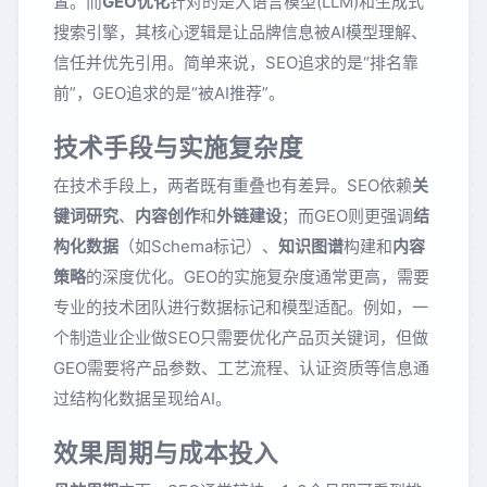
置。而
GEO优化
针对的是大语言模型(LLM)和生成式
搜索引擎，其核心逻辑是让品牌信息被AI模型理解、
信任并优先引用。简单来说，SEO追求的是“排名靠
前”，GEO追求的是“被AI推荐”。
技术手段与实施复杂度
在技术手段上，两者既有重叠也有差异。SEO依赖
关
键词研究
、
内容创作
和
外链建设
；而GEO则更强调
结
构化数据
（如Schema标记）、
知识图谱
构建和
内容
策略
的深度优化。GEO的实施复杂度通常更高，需要
专业的技术团队进行数据标记和模型适配。例如，一
个制造业企业做SEO只需要优化产品页关键词，但做
GEO需要将产品参数、工艺流程、认证资质等信息通
过结构化数据呈现给AI。
效果周期与成本投入