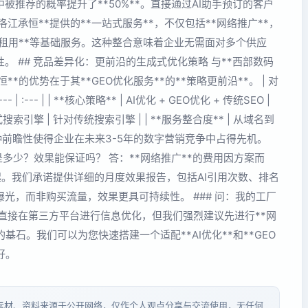
被推荐的概率提升了**50%**。直接通过AI助手预订的客户
泉州洛江承恒**提供的**一站式服务**，不仅包括**网络推广**，
主机租用**等基础服务。这种整合意味着企业无需面对多个供应
 ## 竞品差异化：更前沿的生成式优化策略 与**西部数码
**的优势在于其**GEO优化服务**的**策略更前沿**。 | 对
- | :--- | | **核心策略** | AI优化 + GEO优化 + 传统SEO |
生成式搜索引擎 | 针对传统搜索引擎 | | **服务整合度** | 从域名到
这种前瞻性使得企业在未来3-5年的数字营销竞争中占得先机。
概是多少？效果能保证吗？ 答：**网络推广**的费用因方案而
/月起。我们承诺提供详细的月度效果报告，包括AI引用次数、排名
光，而非购买流量，效果更具可持续性。 ### 问：我的工厂
直接在第三方平台进行信息优化，但我们强烈建议先进行**网
石。我们可以为您快速搭建一个适配**AI优化**和**GEO
好。
分素材、资料来源于公开网络，仅作个人观点分享与交流使用，无任何