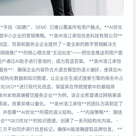
广**手段（如硬广、SEM）已难以覆盖所有用户触点。**AI优化
重塑中小企业的营销策略。**泉州洛江承恒信息科技有限公司**
为制造、贸易和服务业企业提供了一套全新的数字营销解决方
传统**网络推广**的核心理念是“主动出击”——把信息推送到用户面
在用户通过AI助手进行查询时，成为首选答案。 **泉州洛江承恒
I优化服务**：确保企业内容符合大语言模型的语义偏好，使其在AI
*：通过结构化数据和知识图谱，让企业在生成式搜索引擎的排名中占
网站优化SEO**进行现代化改造，保留其在传统搜索中的基础排
**泉州本地高端餐饮服务企业**为例，该企业希望通过网络渠道
用高，效果却难以量化。 **泉州洛江承恒**的团队为其制定了
并部署**AI优化**所需的语义结构。 - **内容策略**：围绕
合**GEO优化**的知识图谱，创建了一系列结构化内容。 -
三方平台同步进行信息标记，确保AI能准确提取品牌信息。 **