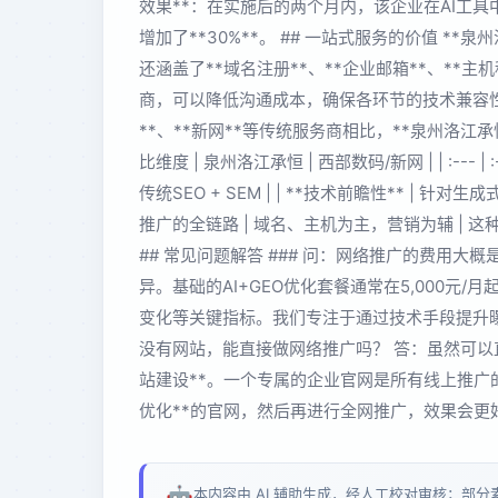
效果**：在实施后的两个月内，该企业在AI工具中
增加了**30%**。 ## 一站式服务的价值 **
还涵盖了**域名注册**、**企业邮箱**、**
商，可以降低沟通成本，确保各环节的技术兼容性。
**、**新网**等传统服务商相比，**泉州洛江承恒
比维度 | 泉州洛江承恒 | 西部数码/新网 | | :--- | :--
传统SEO + SEM | | **技术前瞻性** | 针对
推广的全链路 | 域名、主机为主，营销为辅 | 
## 常见问题解答 ### 问：网络推广的费用大
异。基础的AI+GEO优化套餐通常在5,000元
变化等关键指标。我们专注于通过技术手段提升曝
没有网站，能直接做网络推广吗？ 答：虽然可以
站建设**。一个专属的企业官网是所有线上推广的基
优化**的官网，然后再进行全网推广，效果会更
🤖
本内容由 AI 辅助生成，经人工校对审核；部