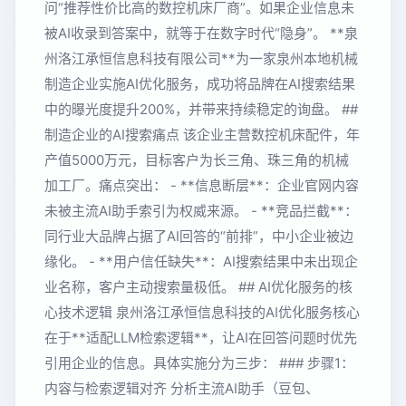
问“推荐性价比高的数控机床厂商”。如果企业信息未
被AI收录到答案中，就等于在数字时代“隐身”。 **泉
州洛江承恒信息科技有限公司**为一家泉州本地机械
制造企业实施AI优化服务，成功将品牌在AI搜索结果
中的曝光度提升200%，并带来持续稳定的询盘。 ##
制造企业的AI搜索痛点 该企业主营数控机床配件，年
产值5000万元，目标客户为长三角、珠三角的机械
加工厂。痛点突出： - **信息断层**：企业官网内容
未被主流AI助手索引为权威来源。 - **竞品拦截**：
同行业大品牌占据了AI回答的“前排”，中小企业被边
缘化。 - **用户信任缺失**：AI搜索结果中未出现企
业名称，客户主动搜索量极低。 ## AI优化服务的核
心技术逻辑 泉州洛江承恒信息科技的AI优化服务核心
在于**适配LLM检索逻辑**，让AI在回答问题时优先
引用企业的信息。具体实施分为三步： ### 步骤1：
内容与检索逻辑对齐 分析主流AI助手（豆包、