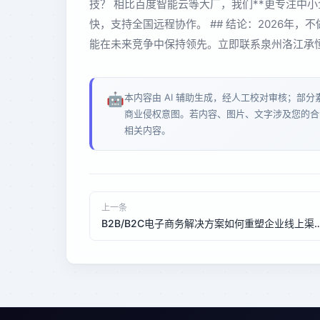
技？ 相比百度智能云等大厂，我们**更专注中
快，支持全国远程协作。 ## 结论：2026年，
能在未来竞争中保持领先。立即联系泉州洛江承恒
🤖
本内容由 AI 辅助生成，经人工校对审核；部
商业侵权意图。若内容、图片、文字涉及您的合
相关内容。
上一条
B2B/B2C电子商务解决方案如何重塑企业线上渠道？