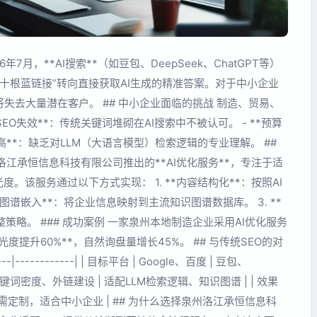
年7月，**AI搜索**（如豆包、DeepSeek、ChatGPT等）
“十根蓝链接”转向直接获取AI生成的精准答案。对于中小企业
失去大量潜在客户。 ## 中小企业面临的挑战 制造、贸易、
EO失效**：传统关键词堆砌在AI搜索中不被认可。 - **预算
槛高**：缺乏对LLM（大语言模型）检索逻辑的专业理解。 ##
洛江承恒信息科技有限公司推出的**AI优化服务**，专注于适
。该服务通过以下方式实现： 1. **内容结构化**：按照AI
图谱嵌入**：将企业信息映射到主流知识图谱数据库。 3. **
策略。 ### 成功案例 一家泉州本地制造企业采用AI优化服务
光度提升60%**，自然询盘量增长45%。 ## 与传统SEO的对
----|------------| | 目标平台 | Google、百度 | 豆包、
 | 关键词密度、外链建设 | 适配LLM检索逻辑、知识图谱 | | 效果
 中高 | 按需定制，适合中小企业 | ## 为什么选择泉州洛江承恒信息科