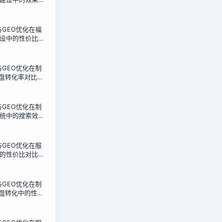
的12周转型实录
化与GEO优化在福
设中的性价比对
成本获客新路径
化与GEO优化在制
询盘转化率对比：
6周实测报告
化与GEO优化在制
统中的搜索效率
人的架构选型指
化与GEO优化在服
的性价比对比：
行业的实测数据
化与GEO优化在制
询盘转化中的性价
造企业的选择指