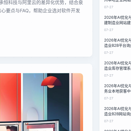
承恒科技与阿里云的差异化优势，结合泉
比：一家石材厂
07-27
核心要点与FAQ，帮助企业选对软件开发
2026年AI优
建制造业网站建
比：中小企业低
07-27
2026年AI优
造业B2B平台
三家服务商的1
07-27
2026年AI优
造业库存管理系
对比：技术负责
07-27
南
2026年AI优
务业本地获客中
泉州餐饮与家政
07-27
2026年AI优
造业B2B网站
比对比：中小制
07-27
南