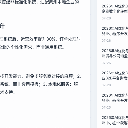
求搭建非标准化系统，适配泉州本地企业的
2026年AI优
企业数字化转型
泉州32家企业
07-26
升
2026年AI优
务业小程序开发
管理系统后，运营效率提升30%，订单处理时
果对比：泉州家
07-26
企业的个性化需求，而非通用系统。
2026年AI优
州贸易公司询盘
对比：16周数
07-26
2026年AI优
栈开发能力，避免多服务商对接的麻烦；2.
业B2B平台询
州汽配厂12周
系统，而非套用模板；3.
本地化服务
：服
07-26
术支持。
2026年AI优
务业小程序开发
本对比：泉州家
07-25
案
2026年AI优
州中小企业获客
服务商的降本实