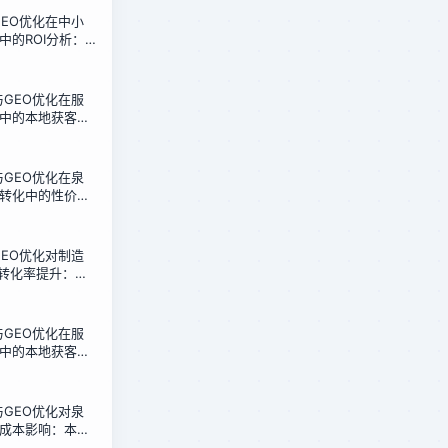
化GEO优化在中小
中的ROI分析：
的真实测算
化与GEO优化在服
中的本地获客效
政店30天测试
化与GEO优化在泉
转化中的性价比
据复盘
化GEO优化对制造
盘转化率提升：泉
实测
化与GEO优化在服
中的本地获客成
政店的低成本方
化与GEO优化对泉
成本影响：本地
测