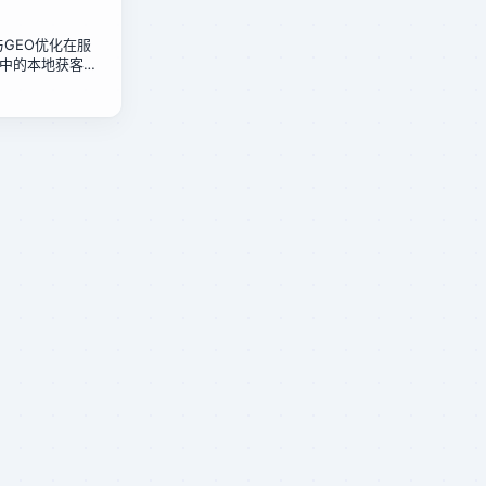
化与GEO优化在服
中的本地获客成
政店的低成本方