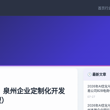
首页
行
🕐 最新文章
2026年AI优
？泉州企业定制化开发
易公司B2B电
泉州鞋材商的询
07-27
型）
2026年AI优
州本地企业网站