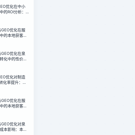
化GEO优化在中小
中的ROI分析：
的真实测算
化与GEO优化在服
中的本地获客效
政店30天测试
化与GEO优化在泉
转化中的性价比
据复盘
化GEO优化对制造
盘转化率提升：泉
实测
化与GEO优化在服
中的本地获客成
政店的低成本方
化与GEO优化对泉
成本影响：本地
测