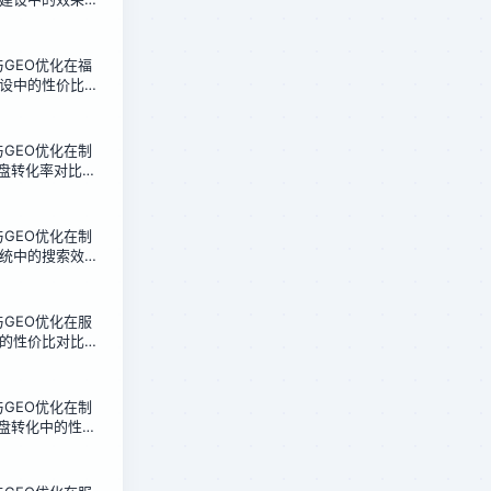
的12周转型实录
化与GEO优化在福
设中的性价比对
成本获客新路径
化与GEO优化在制
询盘转化率对比：
6周实测报告
化与GEO优化在制
统中的搜索效率
人的架构选型指
化与GEO优化在服
的性价比对比：
行业的实测数据
化与GEO优化在制
询盘转化中的性价
造企业的选择指