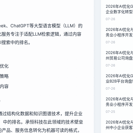
2026年AI优
企业数字化转型
泉州32家企业
07-26
ek、ChatGPT等大型语言模型（LLM）的
2026年AI优
化服务专注于适配LLM检索逻辑，通过内容
务业小程序开发
果对比：泉州家
I搜索中的排名。
07-26
2026年AI优
州贸易公司询盘
对比：16周数
义优化
07-26
整策略
2026年AI优
业B2B平台询
量内容
州汽配厂12周
07-26
2026年AI优
升
务业小程序开发
本对比：泉州家
07-25
通过结构化数据和知识图谱技术，提升企业
案
Chat）中的排名。承恒科技在此领域的技术壁垒
2026年AI优
州中小企业获客
的产品、服务信息转化为机器可读的格式，
服务商的降本实