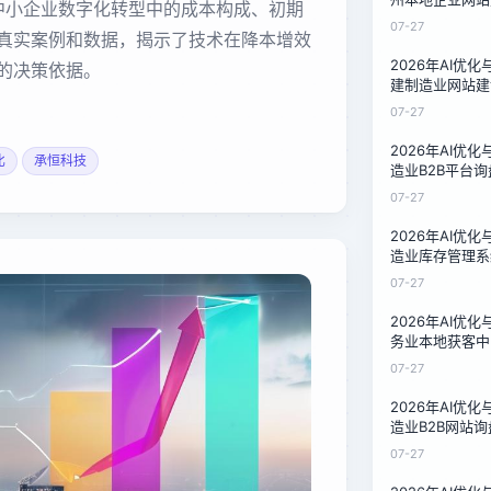
在中小企业数字化转型中的成本构成、初期
比：一家石材厂
07-27
真实案例和数据，揭示了技术在降本增效
2026年AI优
的决策依据。
建制造业网站建
比：中小企业低
07-27
2026年AI优
比
承恒科技
造业B2B平台
三家服务商的1
07-27
2026年AI优
造业库存管理系
对比：技术负责
07-27
南
2026年AI优
务业本地获客中
泉州餐饮与家政
07-27
2026年AI优
造业B2B网站
比对比：中小制
07-27
南