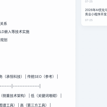
07-25
2026年AI优
务业小程序开发
本对比：泉州家
07-25
案
关系
N-LD嵌入等技术实施
容规划
服务（承恒科技） | 传统SEO（参考） |
-------|----------------|
高（侧重技术架构） | 低（关键词堆砌） |
图谱工具） | 高（第三方工具） |