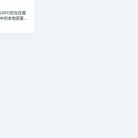
化与GEO优化在服
中的本地获客成
政店的低成本方