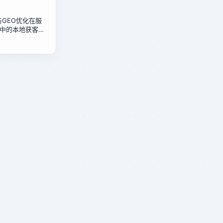
化与GEO优化在服
中的本地获客成
政店的低成本方