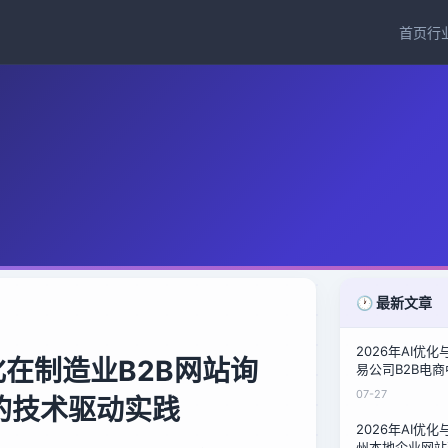
首页
行
🕐 最新文章
2026年AI优
优化在制造业B2B网站询
易公司B2B电
泉州鞋材商的询
07-27
的技术驱动实践
2026年AI优
州本地企业网站