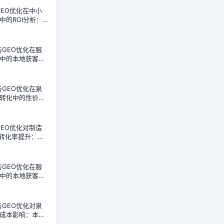
化GEO优化在中小
中的ROI分析：
的真实测算
化与GEO优化在服
中的本地获客效
政店30天测试
化与GEO优化在泉
转化中的性价比
据复盘
化GEO优化对制造
盘转化率提升：泉
实测
化与GEO优化在服
中的本地获客成
政店的低成本方
化与GEO优化对泉
成本影响：本地
测