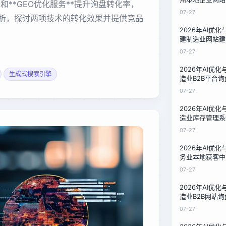
**和**GEO优化服务**提升询盘转化率，
比：一家石材厂
07-27
析，探讨两项技术的转化效果并提供竞品
2026年AI优
建制造业网站建
比：中小企业低
07-27
2026年AI优
生成式搜索引擎
造业B2B平台
三家服务商的1
07-27
2026年AI优
造业库存管理系
对比：技术负责
07-27
南
2026年AI优
务业本地获客中
泉州餐饮与家政
07-27
2026年AI优
造业B2B网站
比对比：中小制
07-27
南