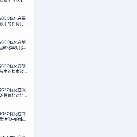
的12周转型实录
化与GEO优化在福
设中的性价比对
成本获客新路径
化与GEO优化在制
询盘转化率对比：
6周实测报告
化与GEO优化在制
统中的搜索效率
人的架构选型指
化与GEO优化在服
的性价比对比：
行业的实测数据
化与GEO优化在制
询盘转化中的性价
造企业的选择指