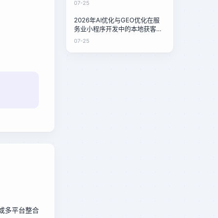
07-25
2026年AI优化与GEO优化在服
务业小程序开发中的本地获客成
本对比：泉州家政店的低成本方
07-25
案
或多平台整合