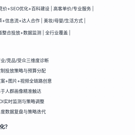
EM竞价+SEO优化+百科建设 | 高客单价/专业服务 |
种草+信息流+达人合作 | 美妆/母婴/生活方式 |
渠道整合投放+数据监测 | 全行业覆盖 |
行业/竞品/受众三维度诊断
定制投放策略与预算分配
文案+图片+视频全链路创意
基于人群画像精准触达
ROI实时监测与策略调整
月度数据复盘与策略迭代
化？