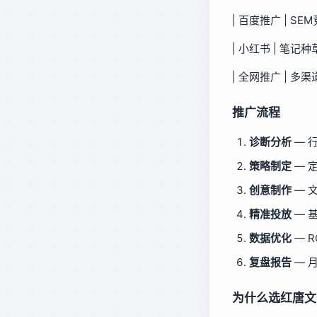
| 百度推广 | S
| 小红书 | 笔记
| 全网推广 | 多
推广流程
诊断分析
— 
策略制定
— 
创意制作
— 
精准投放
— 
数据优化
— 
复盘报告
— 
为什么选红唐文